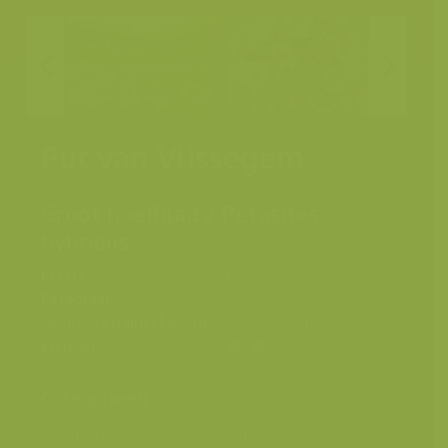
Put van Vlissegem
Groot hoefblad / Petasites
hybridus
Plaats
De Haan
Fotograaf
Yves Adams
Grootte origineel beeld
7360 x 4912 px.
Kleuren
Categorieën
Landschappen
>
Zoet water, rivieren, meren