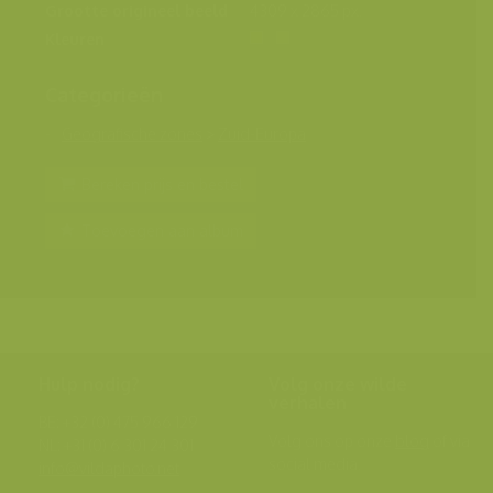
Grootte origineel beeld
4309 x 2865 px.
Kleuren
Categorieën
Geografische zones
>
Zuid-Europa
Bereken prijs en bestel
Toevoegen aan album
Hulp nodig?
Volg onze wilde
verhalen
BE: +32 (0) 475 966 129
Volg ons op onze
blog
of via
NL: +31 (0) 6 301 24 301
social media.
info@vildaphoto.net