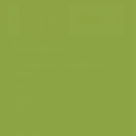
Kleuroproller
Kleuroproller / Armadillidium
pictum
Viroinval, Namen,
Plaats
België
Fotograaf
Jeroen Mentens
Grootte origineel
5065 x 3377 px.
beeld
Kleuren
Categorieën