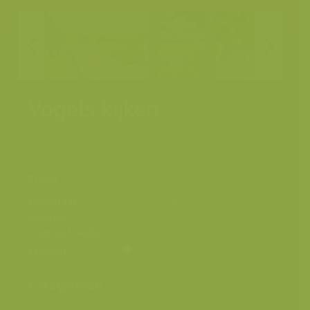
Vogels kijken
Eilandspolder, Noord-
Plaats
Holland, Nederland
Fotograaf
Lars Soerink
Grootte
7360 x 4912 px.
origineel beeld
Kleuren
Categorieën
Landschappen
>
Graslanden