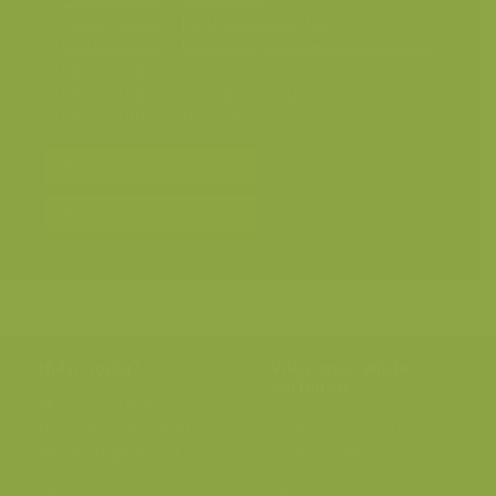
Landschappen
>
Landbouwlandschap
Landschappen
>
Moerassen, laagveen en hoogveen
Mens en milieu
Mens en milieu
>
Educatie en onderzoek
Mens en milieu
>
Recreatie
Bereken prijs en bestel
Toevoegen aan album
Hulp nodig?
Volg onze wilde
verhalen
BE: +32 (0) 475 966 129
Volg ons op onze
blog
of via
NL: +31 (0) 6 301 24 301
social media.
info@vildaphoto.net
FAQ