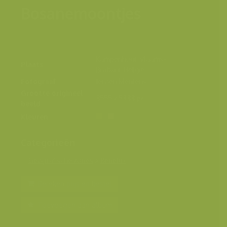
Bosanemoontjes
Kampenhout, Vlaams-
Plaats
Brabant, België
Fotograaf
Jeroen Mentens
Grootte origineel
3555 x 5333 px.
beeld
Kleuren
Categorieën
Geografische zones
>
Benelux
Bereken prijs en bestel
Toevoegen aan album