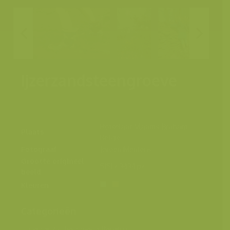
Ijzerzandsteengroeve
Rotselaar, Vlaams-Brabant,
Plaats
België
Fotograaf
Jeroen Mentens
Grootte origineel
5151 x 3434 px.
beeld
Kleuren
Categorieën
Geografische zones
>
Benelux