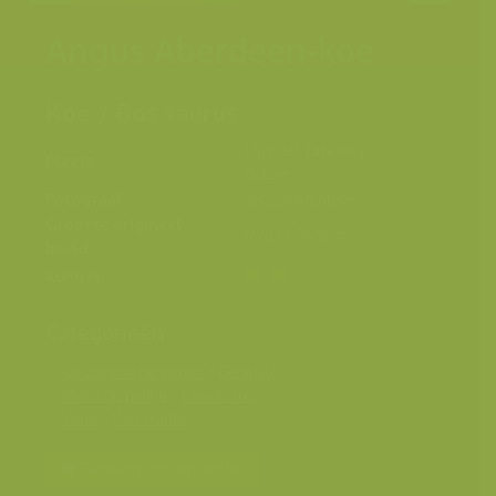
Angus Aberdeen-koe
Koe / Bos taurus
Hasselt, Limburg,
Plaats
België
Fotograaf
Jeroen Mentens
Grootte origineel
9787 x 3658 px.
beeld
Kleuren
Categorieën
Geografische zones
>
Benelux
Mens en milieu
>
Landbouw
Varia
>
Panorama
Bereken prijs en bestel