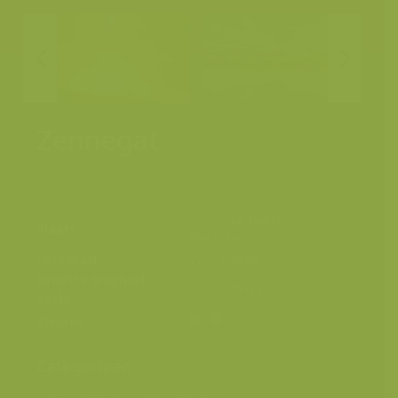
Zennegat
Zennegat, Battel,
Plaats
Mechelen
Fotograaf
Yves Adams
Grootte origineel
7360 x 4912 px.
beeld
Kleuren
Categorieën
Geografische zones
>
Benelux