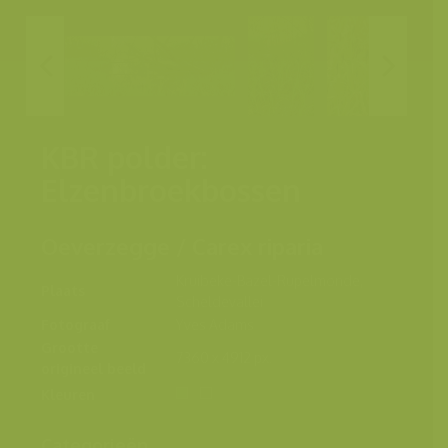
KBR polder:
Elzenbroekbossen
Oeverzegge / Carex riparia
Kruibeke-Bazel-Rupelmonde,
Plaats
Scheldevallei
Fotograaf
Yves Adams
Grootte
7360 x 4912 px.
origineel beeld
Kleuren
Categorieën