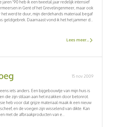
jaren '90 heb ik een tweetal jaar redelijk intensief
aarmeersen in Gent of het Grevelingenmeer, maar ook
r het werd te duur, mijn derdehands materiaal begaf
s geldgebrek. Daarnaast vond ik het het jammer d...
Lees meer...
voeg
15 nov 2009
 eens iets anders. Een bijgebouwtje van mijn huis is
 die zijn stilaan aan het inzakken door betonrot.
rsie heb voor dat grijze materiaal maak ik een nieuw
 scheef, en de voegen zijn wisselend van dikte. Kan
oen met de afbraakproducten van e...