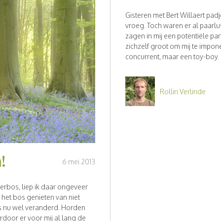
Gisteren met Bert Willaert pad
vroeg. Toch waren er al paarlu
zagen in mij een potentiële par
zichzelf groot om mij te impo
concurrent, maar een toy-boy. Ki
Rollin Verlinde
!
6 mei 2013
lerbos, liep ik daar ongeveer
 het bos genieten van niet
is nu wel veranderd. Horden
door er voor mij al lang de