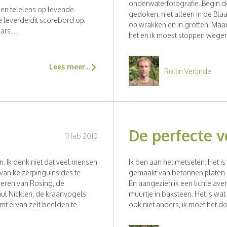
onderwaterfotografie. Begin de 
 een telelens op levende
gedoken, niet alleen in de Bl
e leverde dit scorebord op.
op wrakken en in grotten. Maa
s. ...
het en ik moest stoppen wegen
Lees meer...
Rollin Verlinde
De perfecte 
11 feb 2010
n. Ik denk niet dat veel mensen
Ik ben aan het metselen. Het is
van keizerpinguins des te
gemaakt van betonnen platen en
beren van Rosing, de
En aangezien ik een lichte ave
ul Nicklen, de kraanvogels
muurtje in baksteen. Het is wat
omt ervan zelf beelden te
ook niet anders, ik moet het d