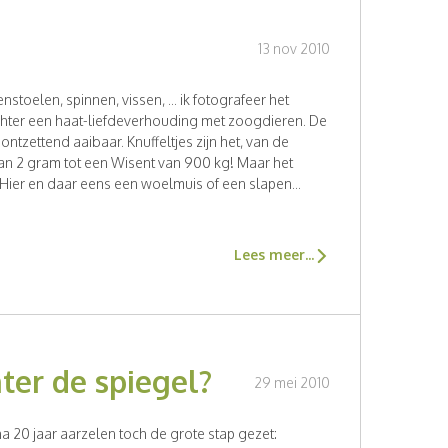
13 nov 2010
stoelen, spinnen, vissen, ... ik fotografeer het
chter een haat-liefdeverhouding met zoogdieren. De
n ontzettend aaibaar. Knuffeltjes zijn het, van de
an 2 gram tot een Wisent van 900 kg! Maar het
 Hier en daar eens een woelmuis of een slapen...
Lees meer...
hter de spiegel?
29 mei 2010
a 20 jaar aarzelen toch de grote stap gezet: