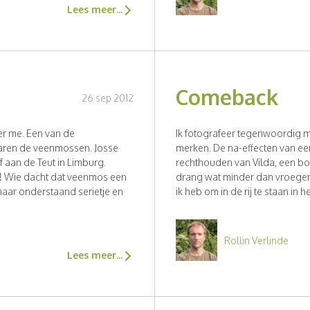
Lees meer...
Comeback
26 sep 2012
ter me. Een van de
Ik fotografeer tegenwoordig mi
waren de veenmossen. Josse
merken. De na-effecten van e
 aan de Teut in Limburg.
rechthouden van Vilda, een boek
ag! Wie dacht dat veenmos een
drang wat minder dan vroeger,
 naar onderstaand serietje en
ik heb om in de rij te staan in 
Rollin Verlinde
Lees meer...