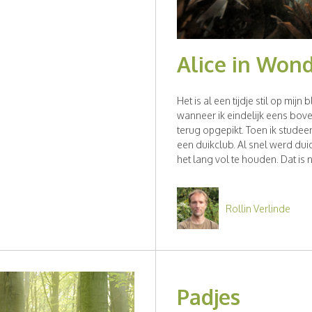
Alice in Won
Het is al een tijdje stil op mi
wanneer ik eindelijk eens bove
terug opgepikt. Toen ik studee
een duikclub. Al snel werd dui
het lang vol te houden. Dat is nu
Rollin Verlinde
Padjes