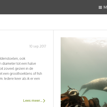
M
10 sep 2017
addenstoelen, ook
diameter tot een halve
oit zoveel gezien in de
et een groothoeklens of fish
m. Iedere keer als ik er een
Lees meer...