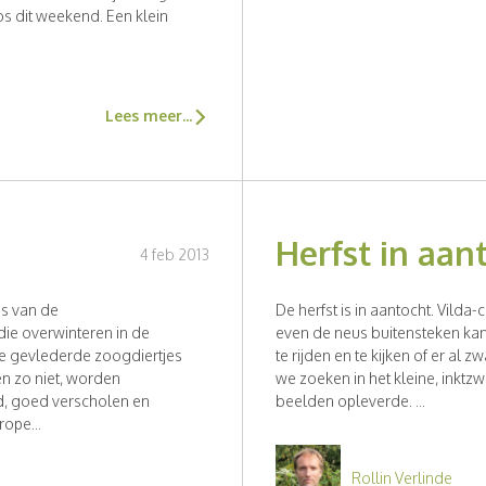
os dit weekend. Een klein
Lees meer...
Herfst in aan
4 feb 2013
es van de
De herfst is in aantocht. Vild
ie overwinteren in de
even de neus buitensteken ka
e gevlederde zoogdiertjes
te rijden en te kijken of er 
en zo niet, worden
we zoeken in het kleine, inkt
d, goed verscholen en
beelden opleverde. ...
ope...
Rollin Verlinde