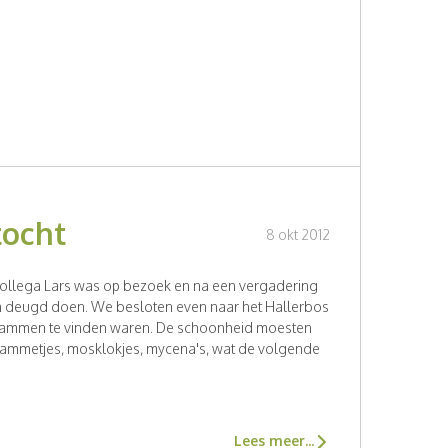
tocht
8 okt 2012
a-collega Lars was op bezoek en na een vergadering
n deugd doen. We besloten even naar het Hallerbos
al zwammen te vinden waren. De schoonheid moesten
zwammetjes, mosklokjes, mycena's, wat de volgende
Lees meer...