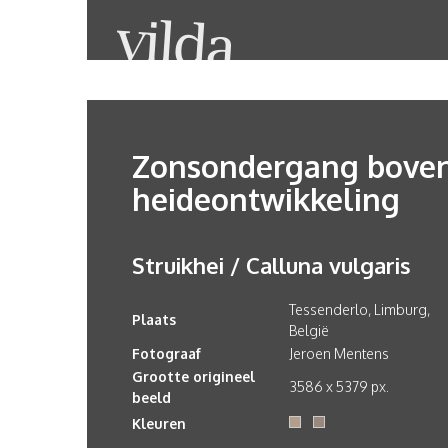
Zonsondergang bove
heideontwikkeling
Struikhei / Calluna vulgaris
Tessenderlo, Limburg,
Plaats
België
Fotograaf
Jeroen Mentens
Grootte origineel
3586 x 5379 px.
beeld
Kleuren