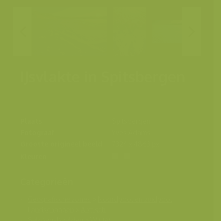
IJsvlakte in Spitsbergen
Plaats
Spitsbergen
Fotograaf
Yves Adams
Grootte origineel beeld
7324 x 4863 px.
Kleuren
Categorieën
Geografische zones
>
Noordpool en zuidpool
Landschappen
>
Arctisch
Seizoensbeelden
>
Winter