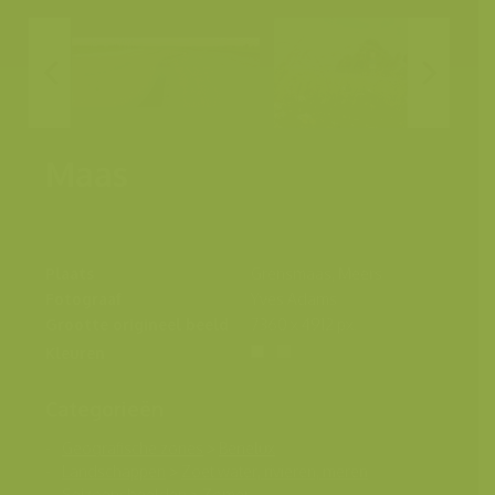
Maas
Plaats
Grensmaas, Meers
Fotograaf
Yves Adams
Grootte origineel beeld
7360 x 4912 px.
Kleuren
Categorieën
Geografische zones
>
Benelux
Landschappen
>
Zoet water, rivieren, meren
Seizoensbeelden
>
Zomer