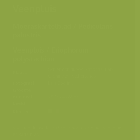
Veenpluis
Moeraskartelblad / Pedicularis
palustris
Veenpluis / Eriophorum
polystachion
Schiermonnikoog Nationaal Park,
Plaats
Groningen, Netherlands
Fotograaf
Lars Soerink
Grootte
origineel
2807 x 4226 px.
beeld
Kleuren
Vochtige duinvallei op Schiermonnikoog met Veenpluis
en kartelblad