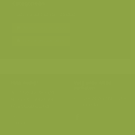
Categorieën
Geografische zones
>
Benelux
Bereken prijs en bestel
Toevoegen aan album
Hulp nodig?
Volg onze wilde
verhalen
BE: +32 (0) 475 966 129
Volg ons op onze
blog
of via
NL: +31 (0) 6 301 24 301
social media.
info@vildaphoto.net
FAQ
Contact