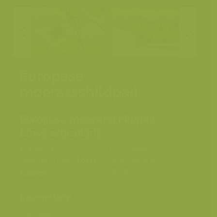
Europese
moerasschildpad
Europese moerasschildpad /
Emys orbicularis
Fotograaf
Lars Soerink
Grootte origineel beeld
4256 x 2832 px.
Kleuren
Categorieën
Soorten