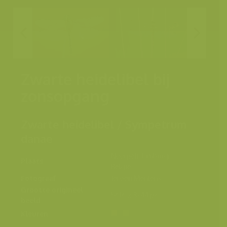
Zwarte heidelibel bij
zonsopgang
Zwarte heidelibel / Sympetrum
danae
Neerpelt, Limburg,
Plaats
België
Fotograaf
Jeroen Mentens
Grootte origineel
5616 x 3744 px.
beeld
Kleuren