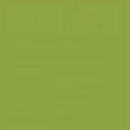
Bruine zaadmier
Bruine zaadmier / Tetramorium
impurum
Région Dinant, Wallonie,
Plaats
Belgique
Fotograaf
Jeroen Mentens
Grootte origineel
5088 x 3392 px.
beeld
Kleuren
Categorieën