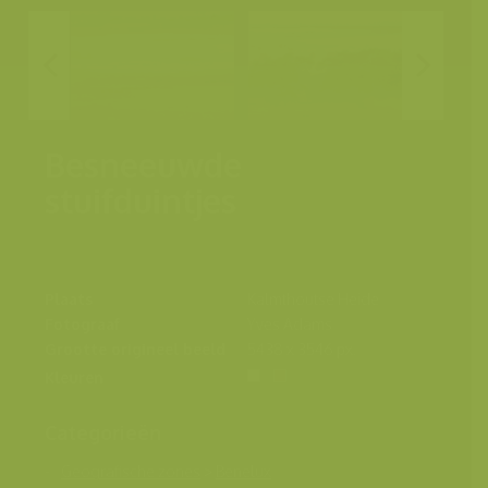
Besneeuwde
stuifduintjes
Plaats
Kalmthoutse Heide
Fotograaf
Yves Adams
Grootte origineel beeld
5438 x 3546 px.
Kleuren
Categorieën
Geografische zones
>
Benelux