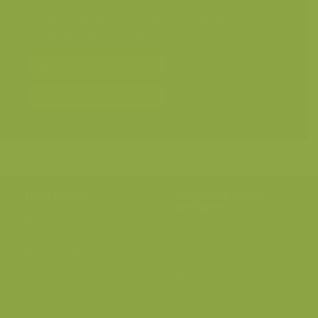
Landschappen
>
Heide, vennen en landduinen
Landschappen
>
Zee, strand, schorren en duinen
Seizoensbeelden
>
Winter
Bereken prijs en bestel
Toevoegen aan album
Hulp nodig?
Volg onze wilde
verhalen
BE: +32 (0) 475 966 129
Volg ons op onze
blog
of via
NL: +31 (0) 6 301 24 301
social media.
info@vildaphoto.net
FAQ
Contact