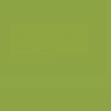
Geografische zones
>
Benelux
Mens en milieu
>
Recreatie
Seizoensbeelden
>
Zomer
Deze foto kan op dit moment niet worden
besteld! De auteursrechten zijn tijdelijk of
permanent niet beschikbaar wegens een
contract met: "Selectie Forten en Linies in
Grensbreed Perspectief"
Toevoegen aan album
Hulp nodig?
Volg onze wilde
verhalen
BE: +32 (0) 475 966 129
Volg ons op onze
blog
of via
NL: +31 (0) 6 301 24 301