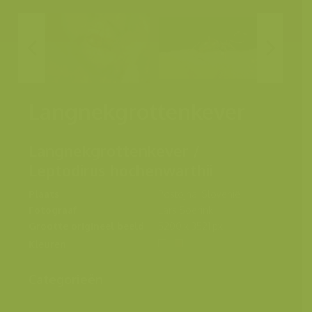
Langnekgrottenkever
Langnekgrottenkever /
Leptodirus hochenwarthii
Plaats
Postojna, Slovenië
Fotograaf
Lars Soerink
Grootte origineel beeld
5200 x 3521 px.
Kleuren
Categorieën