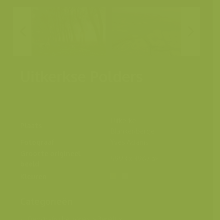
Uitkerkse Polders
Uitkerke,
Plaats
Blankenberge
Fotograaf
Yves Adams
Grootte origineel
5993 x 3967 px.
beeld
Kleuren
Categorieën
Geografische zones
>
Benelux