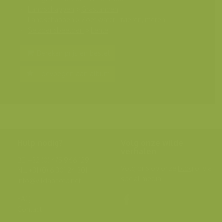
Landschappen
>
Graslanden
Landschappen
>
Zoet water, rivieren, meren
Seizoensbeelden
>
Lente
Bereken prijs en bestel
Toevoegen aan album
Hulp nodig?
Volg onze wilde
verhalen
BE: +32 (0) 475 966 129
Volg ons op onze
blog
of via
NL: +31 (0) 6 301 24 301
social media.
info@vildaphoto.net
FAQ
Contact