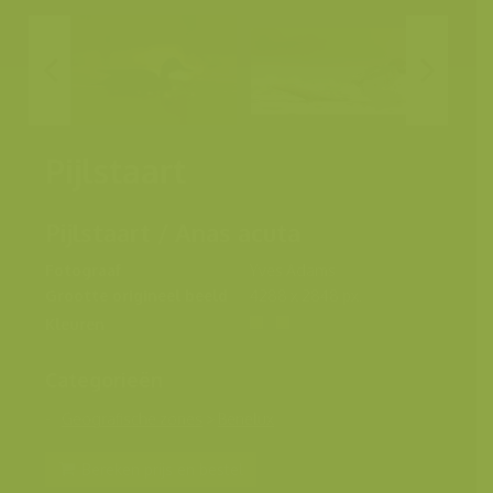
Pijlstaart
Pijlstaart / Anas acuta
Fotograaf
Yves Adams
Grootte origineel beeld
4288 x 2848 px.
Kleuren
Categorieën
Geografische zones
>
Benelux
Bereken prijs en bestel