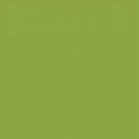
Fort Steendorp
Steendorp, Temse,
Plaats
Scheldevallei
Fotograaf
Yves Adams
Grootte origineel
6048 x 4032 px.
beeld
Kleuren
Categorieën
Geografische zones
>
Benelux