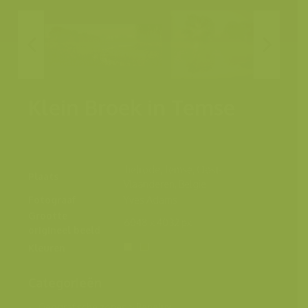
Klein Broek in Temse
Tielrode, Temse, Oost-
Plaats
Vlaanderen, België
Fotograaf
Yves Adams
Grootte
6048 x 4032 px.
origineel beeld
Kleuren
Categorieën
Geografische zones
>
Benelux