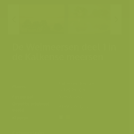
De Weimeersen deel 1 in
de Kalkense meersen
Uitbergen, Berlare,
Plaats
Scheldevallei
Fotograaf
Yves Adams
Grootte origineel
6048 x 4032 px.
beeld
Kleuren
Categorieën