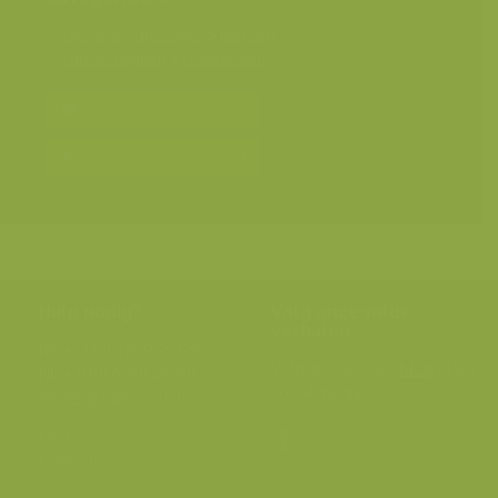
Geografische zones
>
Benelux
Landschappen
>
Graslanden
Bereken prijs en bestel
Toevoegen aan album
Hulp nodig?
Volg onze wilde
verhalen
BE: +32 (0) 475 966 129
Volg ons op onze
blog
of via
NL: +31 (0) 6 301 24 301
social media.
info@vildaphoto.net
FAQ
Contact