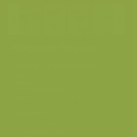
Roepende Tureluur
Tureluur / Tringa totanus
Plaats
IJsland
Fotograaf
Yves Adams
Grootte origineel beeld
4046 x 2697 px.
Kleuren
Categorieën
Geografische zones
>
Benelux
Seizoensbeelden
>
Lente
Soorten