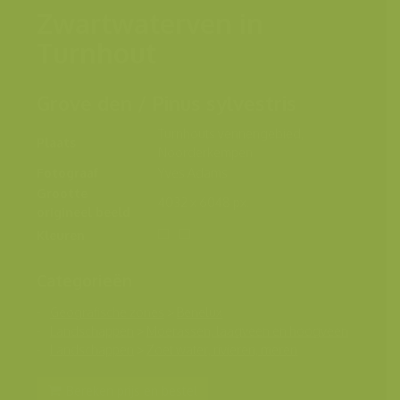
Zwartwaterven in
Turnhout
Grove den / Pinus sylvestris
Turnhouts vennengebied,
Plaats
Noorderkempen
Fotograaf
Yves Adams
Grootte
4032 x 6048 px.
origineel beeld
Kleuren
Categorieën
Geografische zones
>
Benelux
Landschappen
>
Moerassen, laagveen en hoogveen
Landschappen
>
Zoet water, rivieren, meren
Bereken prijs en bestel