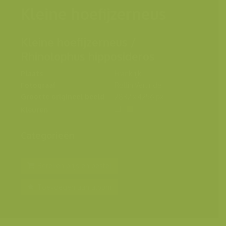
Kleine hoefijzerneus
Kleine hoefijzerneus /
Rhinolophus hipposideros
Plaats
Frankrijk
Fotograaf
Rollin Verlinde
Grootte origineel beeld
2832 x 4256 px.
Kleuren
Categorieën
Bereken prijs en bestel
Toevoegen aan album