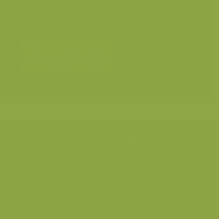
Geografische zones
>
Benelux
Varia
>
Patronen en abstract
Bereken prijs en bestel
Toevoegen aan album
Hulp nodig?
Volg onze wilde
verhalen
BE: +32 (0) 475 966 129
Volg ons op onze
blog
of via
NL: +31 (0) 6 301 24 301
social media.
info@vildaphoto.net
FAQ
Contact