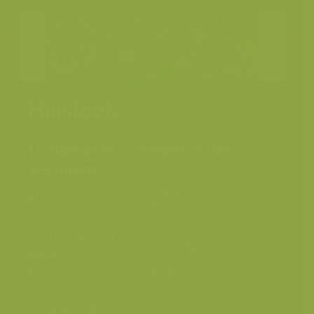
Huislook
Donderblad / Sempervivum
tectorum
United Kingdom,
Plaats
Scotland
Fotograaf
Rollin Verlinde
Grootte origineel
4256 x 2832 px.
beeld
Kleuren
Categorieën