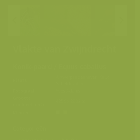
Vlakte van Zwijndrecht
Konik-paard / Equus caballus
Antwerpse zeehaven, Kallo,
Plaats
Scheldevallei
Fotograaf
Yves Adams
Grootte
4256 x 2832 px.
origineel beeld
Kleuren
Categorieën
Geografische zones
>
Benelux