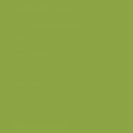
Geknotte essen
Es / Fraxinus excelsior
Frankrijk, Marais
Plaats
Poitevin
Fotograaf
Rollin Verlinde
Grootte origineel
2832 x 4256 px.
beeld
Kleuren
Categorieën
Geografische zones
>
West-Europa
Landschappen
>
Graslanden
Landschappen
>
Moerassen, laagveen en hoogveen
Seizoensbeelden
>
Lente
Bereken prijs en bestel