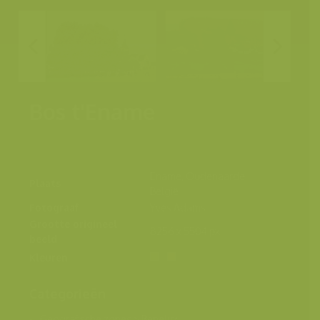
Bos t'Ename
Ename, Oudenaarde,
Plaats
België
Fotograaf
Yves Adams
Grootte origineel
8256 x 5504 px.
beeld
Kleuren
Categorieën
Geografische zones
>
Benelux