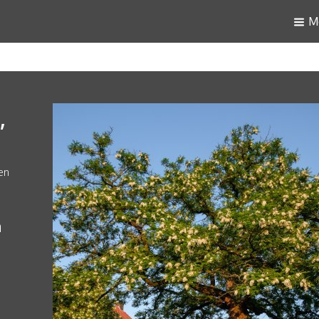
M
,
en
a