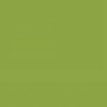
Domein De Ghellinck
Categorieën
Geografische zones
>
Benelux
Landschappen
>
Bossen
Seizoensbeelden
>
Lente
Soorten
Bereken prijs en bestel
Toevoegen aan album
Hulp nodig?
Volg onze wilde
verhalen
BE: +32 (0) 475 966 129
Volg ons op onze
blog
of via
NL: +31 (0) 6 301 24 301
social media.
info@vildaphoto.net