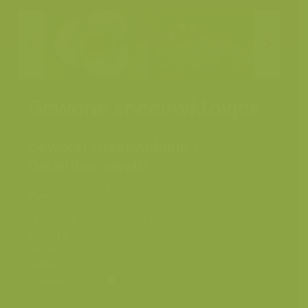
Gewone sneeuwklokjes
Gewoon sneeuwklokje /
Galanthus nivalis
Elsegem, Wortegem-Petegem,
Plaats
Vlaamse Ardennen, België
Fotograaf
Yves Adams
Grootte
origineel
8256 x 5504 px.
beeld
Kleuren