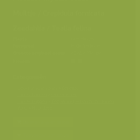
Muiltje / Crepidula fornicata
Zeedahlia / Tealia felina
Plaats
Grevelingen
Fotograaf
Rollin Verlinde
Grootte origineel beeld
6048 x 3961 px.
Kleuren
Categorieën
Geografische zones
>
Benelux
Landschappen
>
Onder water
Landschappen
>
Zee, strand, schorren en duinen
Varia
>
Noordzee
Bereken prijs en bestel
Toevoegen aan album