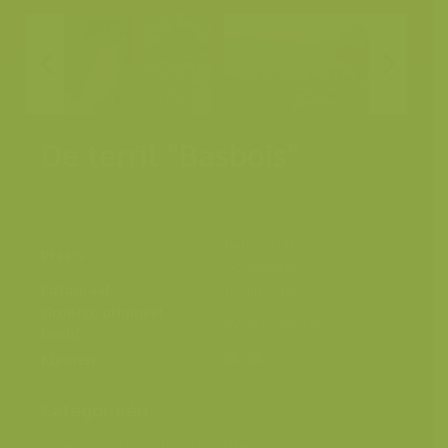
De terril "Basbois"
België, Luik,
Plaats
Soumagne
Fotograaf
Rollin Verlinde
Grootte origineel
4288 x 2848 px.
beeld
Kleuren
Categorieën
Geografische zones
>
Benelux