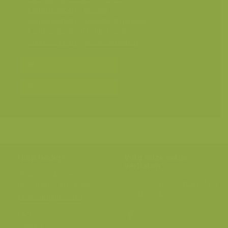
Landschappen
>
Bossen
Landschappen
>
Industrie en havens
Landschappen
>
Luchtfotografie
Landschappen
>
Steden en tuinen
Bereken prijs en bestel
Toevoegen aan album
Hulp nodig?
Volg onze wilde
verhalen
BE: +32 (0) 475 966 129
Volg ons op onze
blog
of via
NL: +31 (0) 6 301 24 301
social media.
info@vildaphoto.net
FAQ
Contact