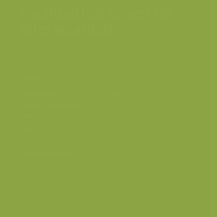
Luchtballon boven de
uiterwaarden
Havikerwaard, de
Plaats
Steeg
Fotograaf
Stijn Smits
Grootte origineel
4714 x 7063 px.
beeld
Kleuren
Categorieën
Geografische zones
>
Benelux
Mens en milieu
Mens en milieu
>
Recreatie
Mens en milieu
>
Transport en verkeer