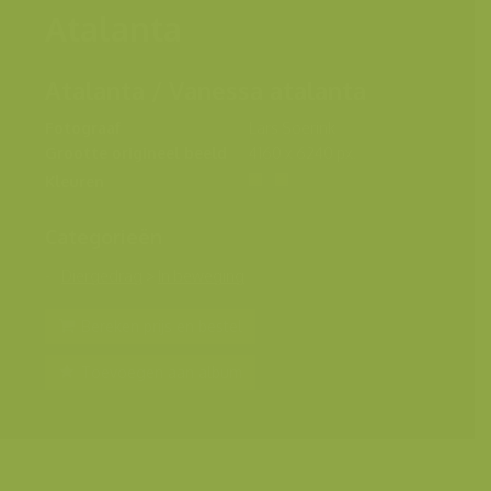
Atalanta
Atalanta / Vanessa atalanta
Fotograaf
Lars Soerink
Grootte origineel beeld
4160 x 6240 px.
Kleuren
Categorieën
Diergedrag
>
In beweging
Bereken prijs en bestel
Toevoegen aan album