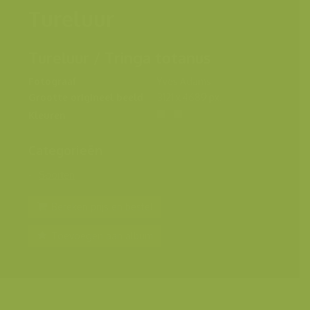
Tureluur
Tureluur / Tringa totanus
Fotograaf
Yves Adams
Grootte origineel beeld
3121 x 4689 px.
Kleuren
Categorieën
Soorten
Bereken prijs en bestel
Toevoegen aan album