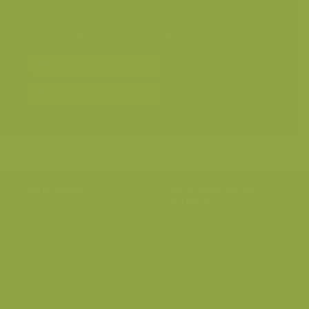
Geografische zones
>
Benelux
Landschappen
>
Landbouwlandschap
Bereken prijs en bestel
Toevoegen aan album
Hulp nodig?
Volg onze wilde
verhalen
BE: +32 (0) 475 966 129
Volg ons op onze
blog
of via
NL: +31 (0) 6 301 24 301
social media.
info@vildaphoto.net
FAQ
Contact