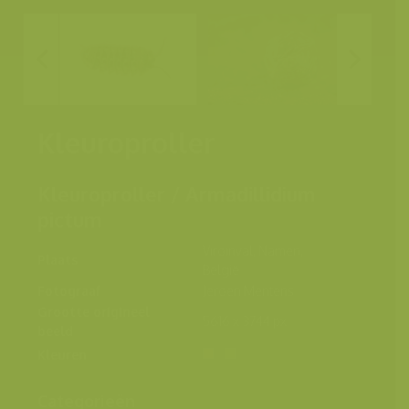
Kleuroproller
Kleuroproller / Armadillidium
pictum
Viroinval, Namen,
Plaats
België
Fotograaf
Jeroen Mentens
Grootte origineel
5616 x 3744 px.
beeld
Kleuren
Categorieën