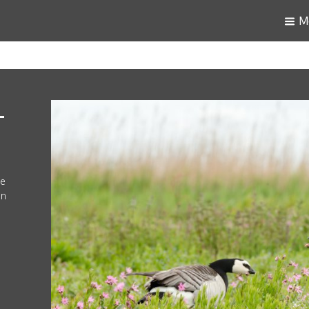
M
-
De
in