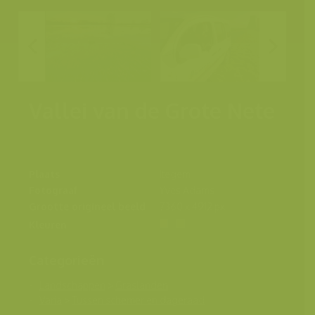
Vallei van de Grote Nete
Plaats
Itegem
Fotograaf
Yves Adams
Grootte origineel beeld
7360 x 4912 px.
Kleuren
Categorieën
Landschappen
>
Graslanden
Varia
>
Tussen schemer en dageraad