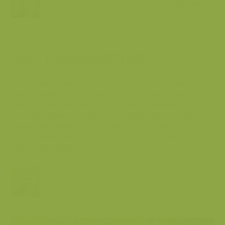
Lars Soerink
Lees meer...
NRC Fotowedstrijd
6 mrt 2017
Voor mij persoonlijk is een camera een soort versterker van mijn
natuurbeleving. Een mooi moment (waar ik intens van kan
genieten!) deelbaar maken met de mensen die na verloop van
tijd de foto's daarvan terugzien en hopelijk ook een beetje
meegenieten. Via tijdschriften, websites, enzovoort. Dat werkt
vast niet alleen voor mijzelf op die manier: het fotograferen van
natuur levert miljoenen mensen ...
Lars Soerink
Lees meer...