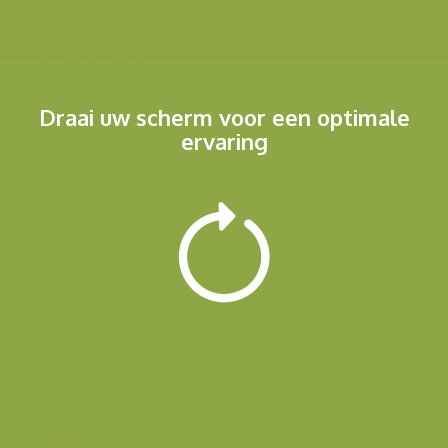
Menu
Draai uw scherm voor een optimale
ervaring
Spelen met
12 sep
stormvogels
2018
Het is nacht, alle 120 passagiers van het schip, de Plancius, zijn al
urenlang onder zeil. Twee collega's, Jonna en Frigga, zitten nog
met mij aan de bar. Laphroaig, als ik het mij goed herinner. Het
was een lange dag die uit niets dan alle tinten nat-grijs bestond.
Zulke dagen op open zee kunnen je afmatten door de zware
deining en een gebrek aan afleiding. Toch weerhield iets me
ervan al te gaan...