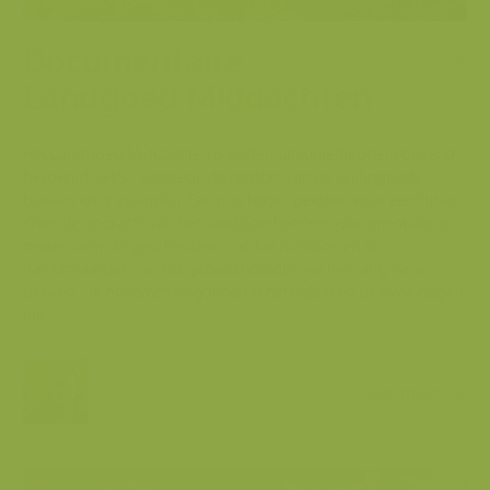
Documentaire
27 jul 2015
Landgoed Middachten
Het Landgoed Middachten is onder natuurliefhebbers bekend -
beroemd, zelfs - vanwege de rijkdom van de omliggende
bossen en graslanden. Een prachtige speeltuin voor een filmer.
Over de opdracht van het Landgoed om een documentaire te
maken over de geschiedenis van het Kooibos en de
natuurwaarden van het gebied hoefden we niet lang na te
denken. De opnames begonnen in het najaar en de twee dagen
me...
Lars Soerink
Lees meer...