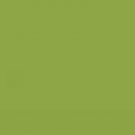
Op zoek naar bevers
19 okt
2013
Aan het begin van de zomer trokken Rollin en Lars met hun
kajak de Biesbosch in op zoek naar de meest bekende
bewoner: de bever. Bevers zijn enorme dieren, en toch zo
makkelijk te missen. We kampeerden enkele dagen in het
gebied en legden grote afstanden af op zoek naar de beste
plekken. Aan de hand van sporen en een inschatting van onszelf
(tip: denk als een bever!) probeerden we onze focus te le...
Lars Soerink
Lees meer...
Hulp nodig?
Volg onze wilde
verhalen
BE: +32 (0) 475 966 129
Volg ons op onze
blog
of via
NL: +31 (0) 6 301 24 301